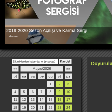
2019-2020 Sezon Açılışı ve Karma Sergi
...
devamı
Duyurula
««
Mayıs/2026
»»
pt
sa
ca
pe
cu
ct
pz
1
2
3
4
5
6
7
8
9
10
11
12
13
14
15
16
17
18
19
20
21
22
23
24