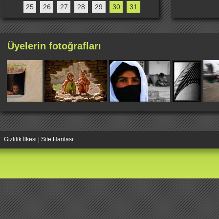
25
26
27
28
29
30
31
Üyelerin fotoğrafları
Gizlilik İlkesi
|
Site Haritası
Replica Handbags
Replica Handbags
Replica Jewelry
Replica Handba