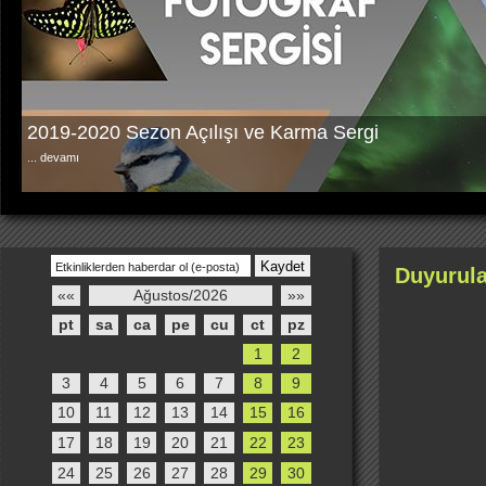
2019-2020 Sezon Açılışı ve Karma Sergi
...
devamı
Duyurula
««
Ağustos/2026
»»
pt
sa
ca
pe
cu
ct
pz
1
2
3
4
5
6
7
8
9
10
11
12
13
14
15
16
17
18
19
20
21
22
23
24
25
26
27
28
29
30